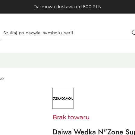
Darmowa dostawa od 800 PLN
we
NAZWA
PRODUCENTA:
DAIWA
GERMANY
GMBH
Brak towaru
Daiwa Wędka N"Zone Sup