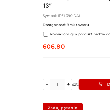
13"
Symbol:
11161-390 DAI
Dostępność:
Brak towaru
Powiadom gdy produkt będzie d
cena:
606.80
Ilość
szt.
D
Dostępność
i
Zadaj pytanie