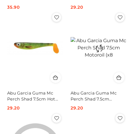
(x8)
Chartreuse (x8
Cena:
35.90
Cena:
29.20
Abu Garcia Guma Mc
Abu Garcia Guma Mc
Perch Shad 7.5cm Hot
Perch Shad 7.5cm
Pike (x8)
Motoroil (x8
Cena:
29.20
Cena:
29.20