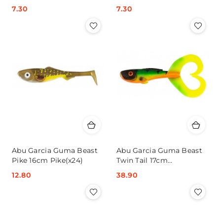
(x32)
(x32)
Cena:
7.30
Cena:
7.30
Abu Garcia Guma Beast
Abu Garcia Guma Beast
Pike 16cm Pike(x24)
Twin Tail 17cm
Firetiger(x2)
Cena:
12.80
Cena:
38.90