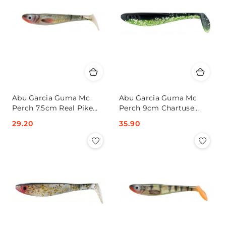
Abu Garcia Guma Mc
Abu Garcia Guma Mc
Perch 7.5cm Real Pike
Perch 9cm Chartuse
(x8)
Black (x8)
Cena:
29.20
Cena:
35.90