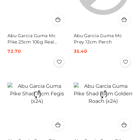
Abu Garcia Guma Mc
Abu Garcia Guma Mc
Pike 25cm 106g Real
Prey 12cm Perch
Trout (x2)
Cena:
72.70
Cena:
35.40