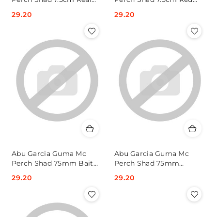
Trout (x8
Hed (x8)
Cena:
29.20
Cena:
29.20
Abu Garcia Guma Mc
Abu Garcia Guma Mc
Perch Shad 75mm Bait
Perch Shad 75mm
Fish (x8)
Natural (x8)
Cena:
29.20
Cena:
29.20