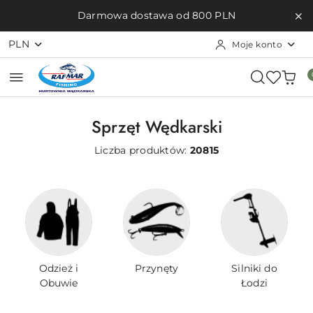
Przejdź do treści głównej
Przejdź do wyszukiwarki
Przejdź do moje konto
Przejdź do menu głównego
Przejdź do stopki
Darmowa dostawa od 800 PLN
PLN
Moje konto
Sprzęt Wędkarski
Liczba produktów:
20815
Odzież i
Przynęty
Silniki do
Obuwie
Łodzi