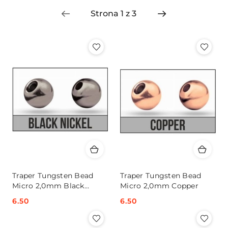
Nazwa
(A-
Z).
Traper Tungsten Bead
Traper Tungsten Bead
Micro 2,0mm Black
Micro 2,0mm Copper
Nickel
Cena:
6.50
Cena:
6.50