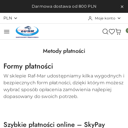
Przejdź do treści głównej
Przejdź do wyszukiwarki
Przejdź do moje konto
Przejdź do menu głównego
Przejdź do stopki
Darmowa dostawa od 800 PLN
PLN
Moje konto
Metody płatności
Formy płatności
W sklepie Raf-Mar udostępniamy kilka wygodnych i
bezpiecznych form płatności, dzięki którym możesz
wybrać sposób opłacenia zamówienia najlepiej
dopasowany do swoich potrzeb.
Szybkie płatności online – SkyPay