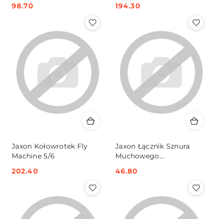
Cena:
98.70
Cena:
194.30
Jaxon Kołowrotek Fly
Jaxon Łącznik Sznura
Machine 5/6
Muchowego
Przeżroczysty 5x3sz
Cena:
202.40
Cena:
46.80