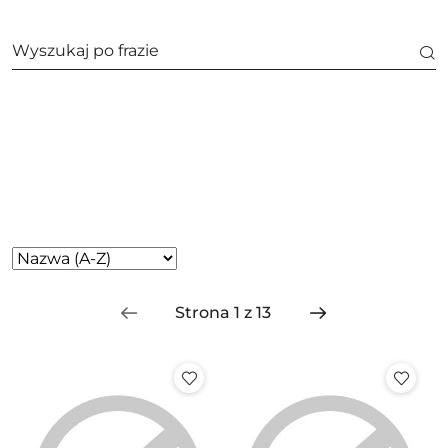
Producent
Rodzaj
Zastosowano
Sortuj
według
sortowanie:
Nazwa
(A-
Z).