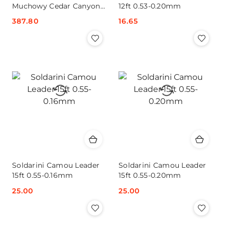
Muchowy Cedar Canyon
12ft 0.53-0.20mm
9ft #5/6
Cena:
387.80
Cena:
16.65
Soldarini Camou Leader
Soldarini Camou Leader
15ft 0.55-0.16mm
15ft 0.55-0.20mm
Cena:
25.00
Cena:
25.00