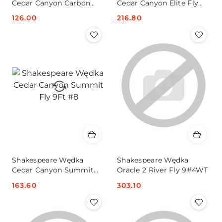
Cedar Canyon Carbon
Cedar Canyon Elite Fly
8FT #5/6
2,7 #7/8
Cena:
126.00
Cena:
216.80
Shakespeare Wędka
Shakespeare Wędka
Cedar Canyon Summit
Oracle 2 River Fly 9#4WT
Fly 9Ft #8
Cena:
163.60
Cena:
303.10