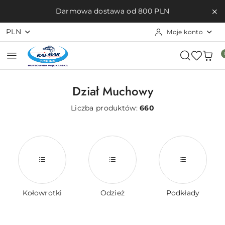
Przejdź do treści głównej
Przejdź do wyszukiwarki
Przejdź do moje konto
Przejdź do menu głównego
Przejdź do stopki
Darmowa dostawa od 800 PLN
PLN
Moje konto
Dział Muchowy
Liczba produktów:
660
Kołowrotki
Odzież
Podkłady