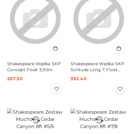
Shakespeare Wędka SKP
Shakespeare Wędka SKP
Concept Float 3,90m
Solitude Long-T Float
4,25m
Cena:
267.30
Cena:
392.40