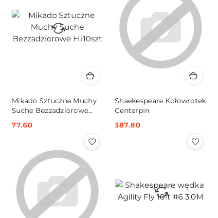
Mikado Sztuczne Muchy
Shaekespeare Kołowrotek
Suche Bezzadziorowe
Centerpin
H.i10szt
Cena:
77.60
Cena:
387.80