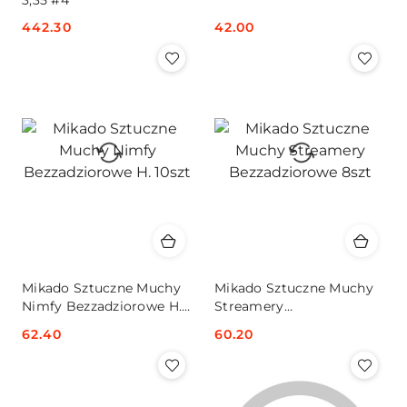
Cena:
442.30
Cena:
42.00
Mikado Sztuczne Muchy
Mikado Sztuczne Muchy
Nimfy Bezzadziorowe H.
Streamery
10szt
Bezzadziorowe 8szt
Cena:
62.40
Cena:
60.20