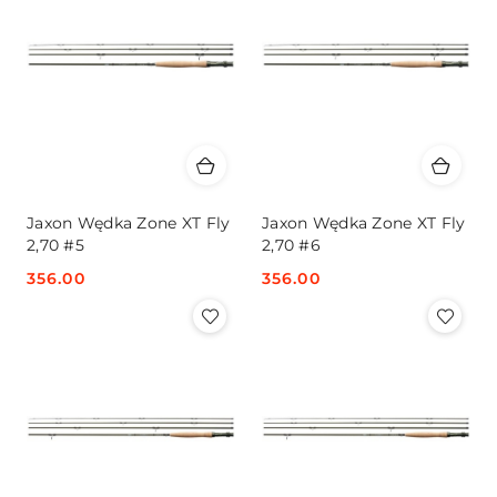
Jaxon Wędka Zone XT Fly
Jaxon Wędka Zone XT Fly
2,70 #5
2,70 #6
Cena:
356.00
Cena:
356.00