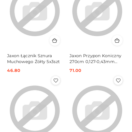
Jaxon Łącznik Sznura
Jaxon Przypon Koniczny
Muchowego Żółty 5x3szt
270cm 0,127-0,43mm
1x10szt
Cena:
46.80
Cena:
71.00