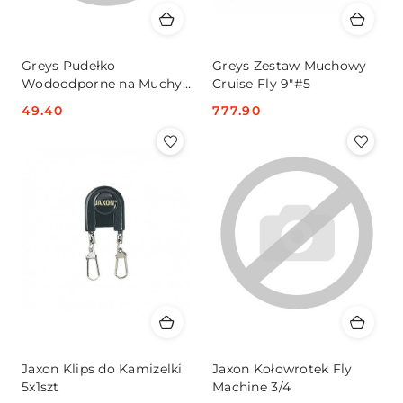
Greys Pudełko
Greys Zestaw Muchowy
Wodoodporne na Muchy
Cruise Fly 9"#5
Slim
Cena:
49.40
Cena:
777.90
Jaxon Klips do Kamizelki
Jaxon Kołowrotek Fly
5x1szt
Machine 3/4