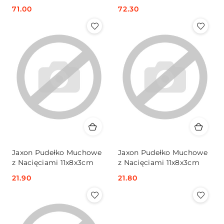
10szt
10szt
Cena:
71.00
Cena:
72.30
Jaxon Pudełko Muchowe
Jaxon Pudełko Muchowe
z Nacięciami 11x8x3cm
z Nacięciami 11x8x3cm
Cena:
21.90
Cena:
21.80