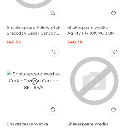
Shaekespeare Kołowrotek
Shakespeare wędka
Sreccd34 Cedar Canyon
Agility Fly 10ft #6 3,0M
Disc
Cena:
146.50
Cena:
340.30
Shakespeare Wędka
Shakespeare Wędka