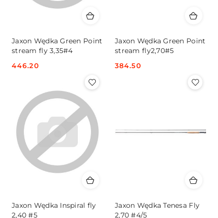
Jaxon Wędka Green Point
Jaxon Wędka Green Point
stream fly 3,35#4
stream fly2,70#5
Cena:
446.20
Cena:
384.50
Jaxon Wędka Inspiral fly
Jaxon Wędka Tenesa Fly
2,40 #5
2,70 #4/5