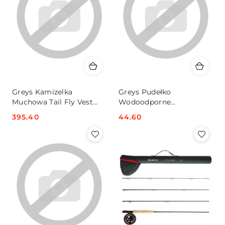
Greys Kamizelka
Greys Pudełko
Muchowa Tail Fly Vest
Wodoodporne
S/M
187x103x17mm
Cena:
395.40
Cena:
44.60