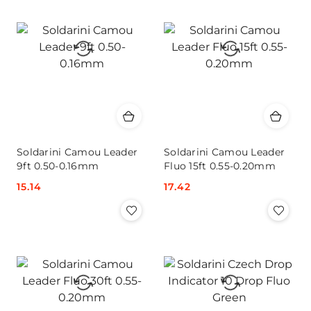
Soldarini Camou Leader
Soldarini Camou Leader
9ft 0.50-0.16mm
Fluo 15ft 0.55-0.20mm
Cena:
15.14
Cena:
17.42