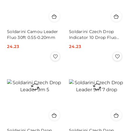
Soldarini Camou Leader
Soldarini Czech Drop
Fluo 30ft 0.55-0.20mm
Indicator 10 Drop Fluo
Green
Cena:
24.23
Cena:
24.23
Soldarini Czech Drop
Soldarini Czech Drop