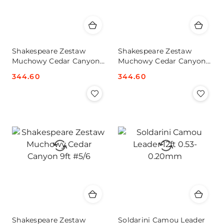
Shakespeare Zestaw
Shakespeare Zestaw
Muchowy Cedar Canyon
Muchowy Cedar Canyon
8ft #5/6
8ft #7/8
Cena:
344.60
Cena:
344.60
Shakespeare Zestaw
Soldarini Camou Leader