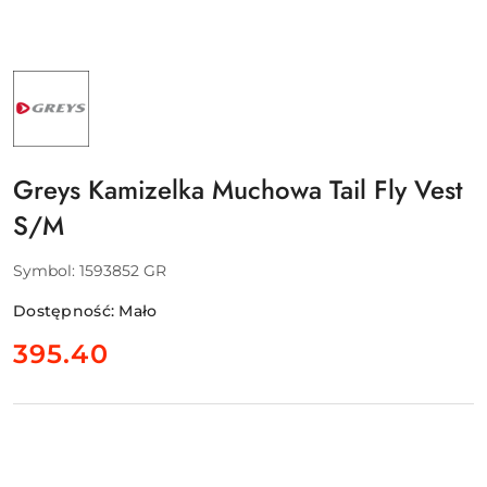
NAZWA
PRODUCENTA:
GREYS
-
PURE
FISHING
EUROPE
Greys Kamizelka Muchowa Tail Fly Vest
SAS
S/M
Symbol:
1593852 GR
Dostępność:
Mało
cena:
395.40