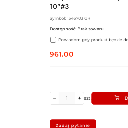
10"#3
Symbol:
1546703 GR
Dostępność:
Brak towaru
Powiadom gdy produkt będzie d
cena:
961.00
Ilość
szt.
D
Dostępność
i
Zadaj pytanie