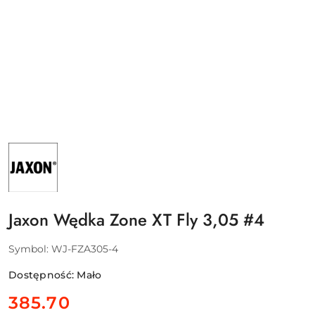
NAZWA
PRODUCENTA:
JAXON
SP.
Z
O.O.
Jaxon Wędka Zone XT Fly 3,05 #4
Symbol:
WJ-FZA305-4
Dostępność:
Mało
cena:
385.70