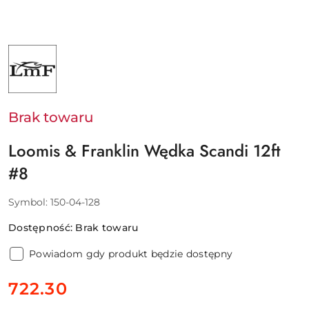
NAZWA
PRODUCENTA:
LOOMIS
&
FRANKLIN
Brak towaru
Loomis & Franklin Wędka Scandi 12ft
#8
Symbol:
150-04-128
Dostępność:
Brak towaru
Powiadom gdy produkt będzie dostępny
cena:
722.30