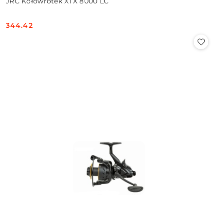
JRC Kołowrotek XTX 8000 LC
344.42
Cena: