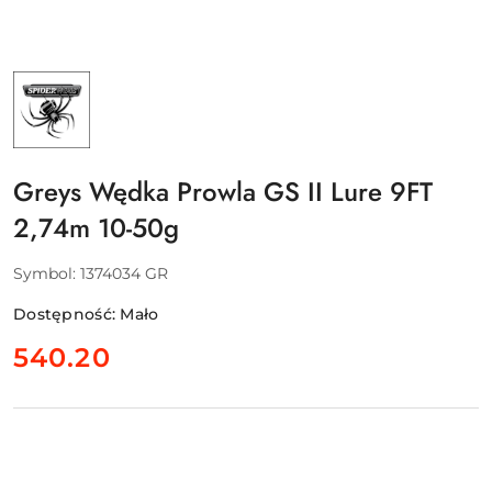
NAZWA
PRODUCENTA:
SPIDERWIRE
-
PURE
FISHING
EUROPE
Greys Wędka Prowla GS II Lure 9FT
SAS
2,74m 10-50g
Symbol:
1374034 GR
Dostępność:
Mało
cena:
540.20