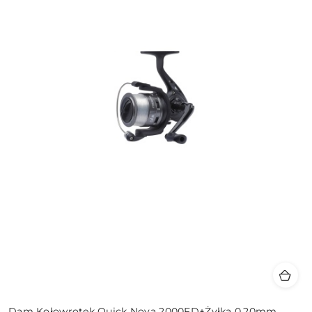
Dam Kołowrotek Quick Nova 2000FD+Żyłka 0,20mm