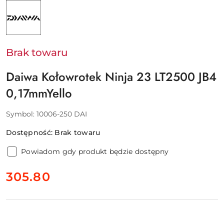
NAZWA
PRODUCENTA:
DAIWA
GERMANY
GMBH
Brak towaru
Daiwa Kołowrotek Ninja 23 LT2500 JB4
0,17mmYello
Symbol:
10006-250 DAI
Dostępność:
Brak towaru
Powiadom gdy produkt będzie dostępny
cena:
305.80