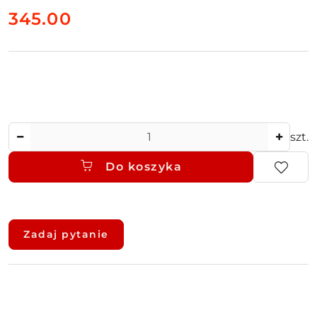
cena:
345.00
Ilość
szt.
Do koszyka
Dostępność
i
Zadaj pytanie
dostawa