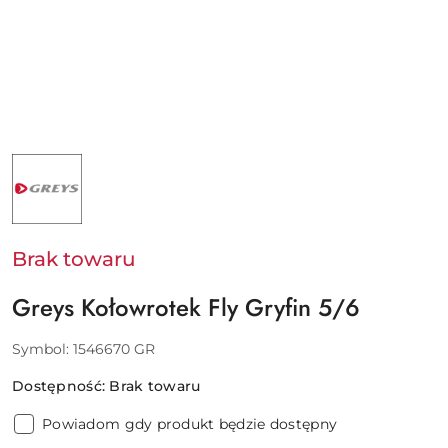
NAZWA
PRODUCENTA:
GREYS
-
PURE
FISHING
EUROPE
Brak towaru
SAS
Greys Kołowrotek Fly Gryfin 5/6
Symbol:
1546670 GR
Dostępność:
Brak towaru
Powiadom gdy produkt będzie dostępny