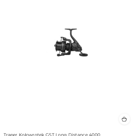
Traper Kołowrotek GST Long Distance 4000