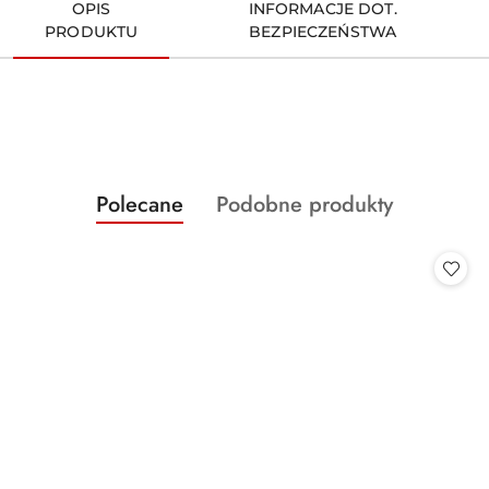
OPIS
INFORMACJE DOT.
PRODUKTU
BEZPIECZEŃSTWA
Produkty
Produkty
Polecane
Podobne produkty
Pomiń karuzelę produktów
o
o
statusie:
statusie: