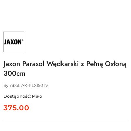
NAZWA
PRODUCENTA:
JAXON
SP.
Z
O.O.
Jaxon Parasol Wędkarski z Pełną Osłoną
300cm
Symbol:
AK-PLX150TV
Dostępność:
Mało
cena:
375.00