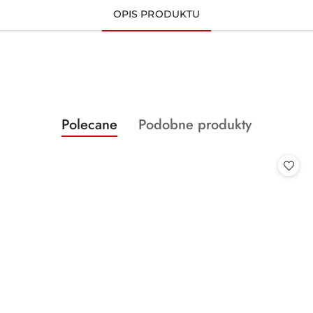
OPIS PRODUKTU
Produkty
Produkty
Polecane
Podobne produkty
Pomiń karuzelę produktów
o
o
statusie:
statusie: