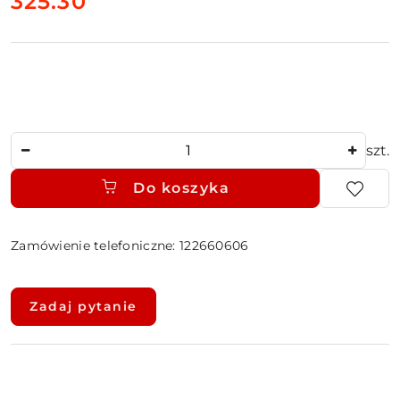
cena:
325.30
Ilość
szt.
Do koszyka
Zamówienie telefoniczne: 122660606
Dostępność
i
Zadaj pytanie
dostawa