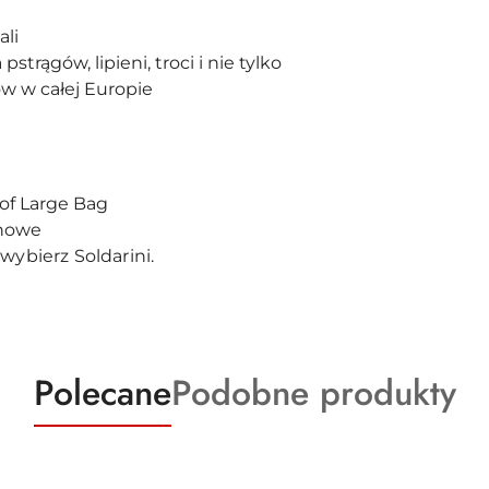
ali
trągów, lipieni, troci i nie tylko
w w całej Europie
e
of Large Bag
howe
wybierz Soldarini.
Produkty
Produkty
Polecane
Podobne produkty
o
o
statusie:
statusie: