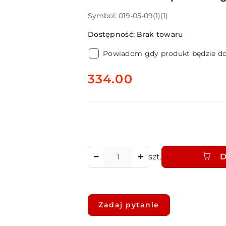
Symbol:
019-05-09(1)(1)
Dostępność:
Brak towaru
Powiadom gdy produkt będzie d
cena:
334.00
Ilość
szt.
D
Dostępność
i
Zadaj pytanie
dostawa