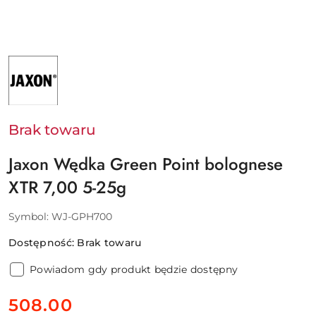
NAZWA
PRODUCENTA:
JAXON
SP.
Z
O.O.
Brak towaru
Jaxon Wędka Green Point bolognese
XTR 7,00 5-25g
Symbol:
WJ-GPH700
Dostępność:
Brak towaru
Powiadom gdy produkt będzie dostępny
cena:
508.00