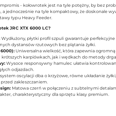
mpromis - kołowrotek jest na tyle potężny, by bez prob
a jednocześnie na tyle kompaktowy, że doskonale wyw
stawy typu Heavy Feeder.
otek JRC XTX 6000 LC?
:
Wydłużony, płytki profil szpuli gwarantuje perfekcyjne i
nych dystansów rzutowych bez plątania żyłki.
6000):
Uniwersalna wielkość, która zapewnia ogromną s
 krótszych karpiówkach, jak i wędkach do metody drgaj
wy:
Wysoce responsywny hamulec ułatwia kontrolowanie 
głych odjazdach.
ystem oscylacji dba o krzyżowe, równe układanie żył
ę przed zakleszczaniem.
sign:
Matowa czerń w połączeniu z subtelnymi detalam
rakter, charakterystyczny dla sprzętu klasy premium.