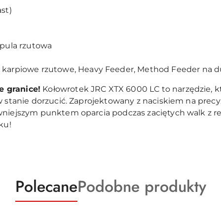
st)
pula rzutowa
arpiowe rzutowe, Heavy Feeder, Method Feeder na d
 granice!
Kołowrotek JRC XTX 6000 LC to narzędzie, k
w stanie dorzucić. Zaprojektowany z naciskiem na precyz
ewniejszym punktem oparcia podczas zaciętych walk z 
ku!
Produkty
Produkty
Polecane
Podobne produkty
o
o