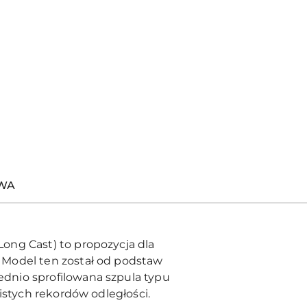
TWA
Long Cast) to propozycja dla
 Model ten został od podstaw
dnio sprofilowana szpula typu
istych rekordów odległości.