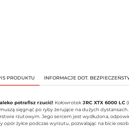
PIS PRODUKTU
INFORMACJE DOT. BEZPIECZEŃS
leko potrafisz rzucić!
Kołowrotek
JRC XTX 6000 LC
(
muszą sięgnąć po ryby żerujące na dużych dystansach.
rstwie rzutowym. Jego sercem jest wydłużona, odpowie
y opór żyłce podczas wyrzutu, pozwalając na bicie osob