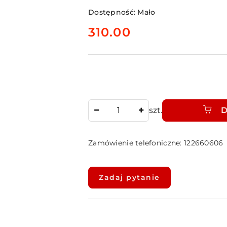
Dostępność:
Mało
cena:
310.00
Ilość
szt.
D
Zamówienie telefoniczne: 122660606
Dostępność
i
Zadaj pytanie
dostawa