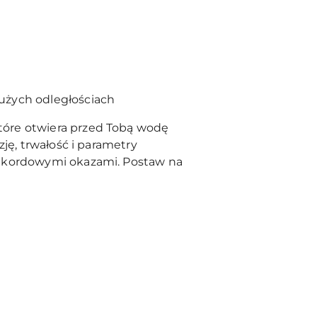
użych odległościach
tóre otwiera przed Tobą wodę
ję, trwałość i parametry
rekordowymi okazami. Postaw na