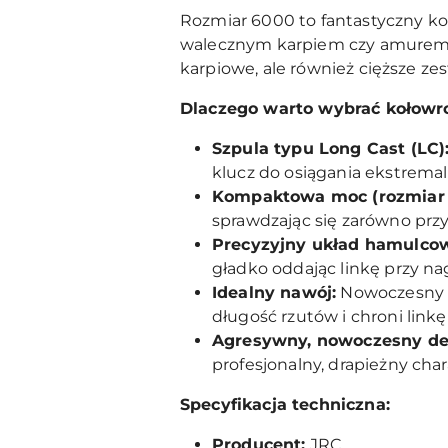
Rozmiar 6000 to fantastyczny ko
walecznym karpiem czy amurem, 
karpiowe, ale również cięższe ze
Dlaczego warto wybrać kołowr
Szpula typu Long Cast (LC)
klucz do osiągania ekstremal
Kompaktowa moc (rozmiar 
sprawdzając się zarówno przy
Precyzyjny układ hamulco
gładko oddając linkę przy na
Idealny nawój:
Nowoczesny s
długość rzutów i chroni link
Agresywny, nowoczesny de
profesjonalny, drapieżny cha
Specyfikacja techniczna:
Producent:
JRC