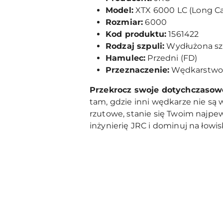
Model:
XTX 6000 LC (Long Ca
Rozmiar:
6000
Kod produktu:
1561422
Rodzaj szpuli:
Wydłużona sz
Hamulec:
Przedni (FD)
Przeznaczenie:
Wędkarstwo k
Przekrocz swoje dotychczasowe
tam, gdzie inni wędkarze nie są 
rzutowe, stanie się Twoim najp
inżynierię JRC i dominuj na łowis
Pomiń karuzelę produktów