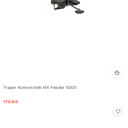
Traper Kołowrotek MX Feeder 5000
170.60
Cena: