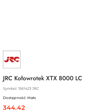
NAZWA
PRODUCENTA:
JRC
-
PURE
FISHING
EUROPE
JRC Kołowrotek XTX 8000 LC
SAS
Symbol:
1561423 JRC
Dostępność:
Mało
cena:
344.42