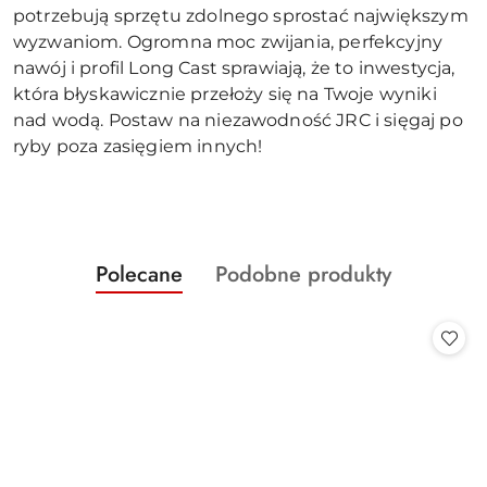
potrzebują sprzętu zdolnego sprostać największym
wyzwaniom. Ogromna moc zwijania, perfekcyjny
nawój i profil Long Cast sprawiają, że to inwestycja,
która błyskawicznie przełoży się na Twoje wyniki
nad wodą. Postaw na niezawodność JRC i sięgaj po
ryby poza zasięgiem innych!
Produkty
Produkty
Polecane
Podobne produkty
Pomiń karuzelę produktów
o
o
statusie:
statusie: