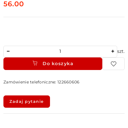
cena:
56.00
Ilość
szt.
Do koszyka
Zamówienie telefoniczne: 122660606
Dostępność
i
Zadaj pytanie
dostawa