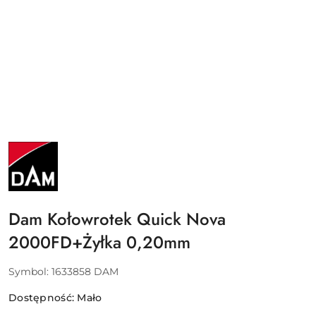
NAZWA
PRODUCENTA:
DAM
-
SVENDSEN
SPORT
A/S
Dam Kołowrotek Quick Nova
2000FD+Żyłka 0,20mm
Symbol:
1633858 DAM
Dostępność:
Mało