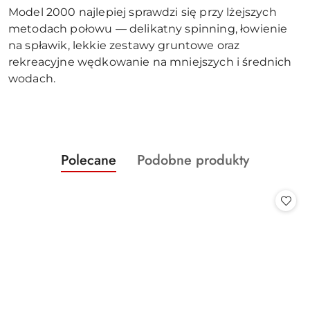
Model 2000 najlepiej sprawdzi się przy lżejszych
metodach połowu — delikatny spinning, łowienie
na spławik, lekkie zestawy gruntowe oraz
rekreacyjne wędkowanie na mniejszych i średnich
wodach.
Produkty
Produkty
Polecane
Podobne produkty
Pomiń karuzelę produktów
o
o
statusie:
statusie: