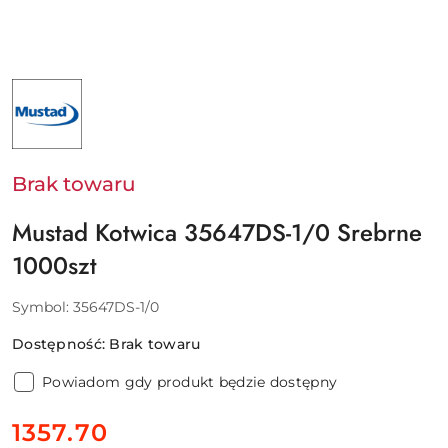
NAZWA
PRODUCENTA:
MUSTAD
:
MUSTAD
&
SON
Brak towaru
AS
Mustad Kotwica 35647DS-1/0 Srebrne
1000szt
Symbol:
35647DS-1/0
Dostępność:
Brak towaru
Powiadom gdy produkt będzie dostępny
cena:
1357.70