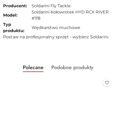
Producent:
Soldarini Fly Tackle
Soldarini Kołowrotek HYD RCX RIVER
Model:
#7/8
Typ
Wędkarstwo muchowe
produktu:
Postaw na profesjonalny sprzęt - wybierz Soldarini.
Produkty
Produkty
Polecane
Podobne produkty
Pomiń karuzelę produktów
o
o
statusie:
statusie: