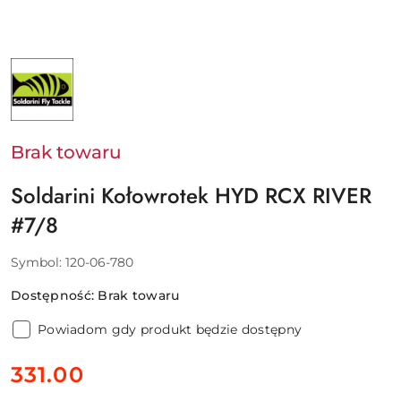
NAZWA
PRODUCENTA:
SOLDARINI
Brak towaru
Soldarini Kołowrotek HYD RCX RIVER
#7/8
Symbol:
120-06-780
Dostępność:
Brak towaru
Powiadom gdy produkt będzie dostępny
cena:
331.00