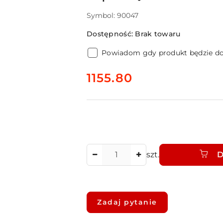
Symbol:
90047
Dostępność:
Brak towaru
Powiadom gdy produkt będzie d
cena:
1155.80
Ilość
szt.
D
Dostępność
i
Zadaj pytanie
dostawa