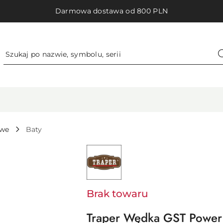
Darmowa dostawa od 800 PLN
owe
Baty
NAZWA
PRODUCENTA:
TRAPER
Brak towaru
Traper Wędka GST Power 