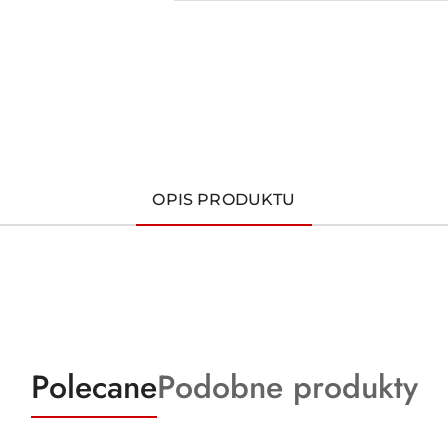
OPIS PRODUKTU
Produkty
Produkty
Polecane
Podobne produkty
o
o