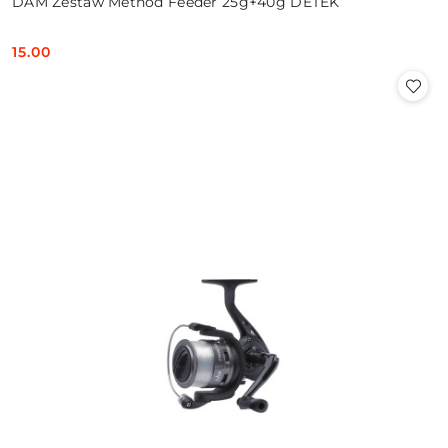
DAM Zestaw Method Feeder 25g+40g DETEK
15.00
Cena: