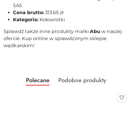
SAS
Cena brutto:
313.65 zł
Kategoria:
Kołowrotki
Sprawdź także inne produkty marki
Abu
w naszej
ofercie. Kup online w sprawdzonym sklepie
wędkarskim!
Produkty
Produkty
Polecane
Podobne produkty
Pomiń karuzelę produktów
o
o
statusie:
statusie: