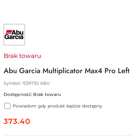
NAZWA
PRODUCENTA:
ABU
GARCIA
-
PURE
FISHING
Brak towaru
EUROPE
SAS
Abu Garcia Multiplicator Max4 Pro Left
Symbol:
1539730 ABU
Dostępność:
Brak towaru
Powiadom gdy produkt będzie dostępny
cena:
373.40