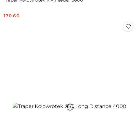
Traper Kołowrotek MX Feeder 5000
170.60
Cena: