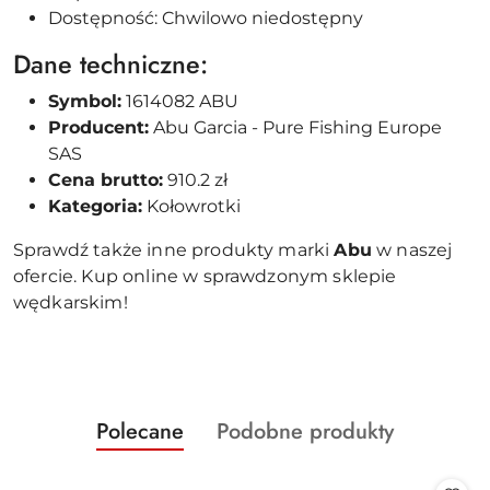
Dostępność: Chwilowo niedostępny
Dane techniczne:
Symbol:
1614082 ABU
Producent:
Abu Garcia - Pure Fishing Europe
SAS
Cena brutto:
910.2 zł
Kategoria:
Kołowrotki
Sprawdź także inne produkty marki
Abu
w naszej
ofercie. Kup online w sprawdzonym sklepie
wędkarskim!
Produkty
Produkty
Polecane
Podobne produkty
Pomiń karuzelę produktów
o
o
statusie:
statusie: