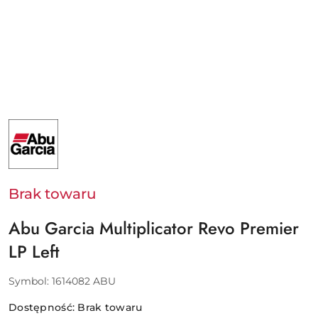
NAZWA
PRODUCENTA:
ABU
GARCIA
-
PURE
FISHING
Brak towaru
EUROPE
SAS
Abu Garcia Multiplicator Revo Premier
LP Left
Symbol:
1614082 ABU
Dostępność:
Brak towaru