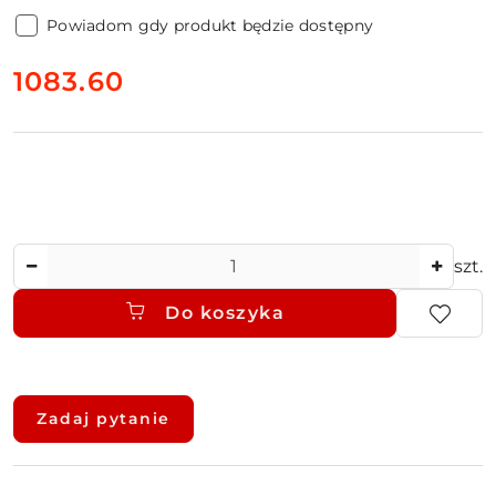
Powiadom gdy produkt będzie dostępny
cena:
1083.60
Ilość
szt.
Do koszyka
Dostępność
i
Zadaj pytanie
dostawa