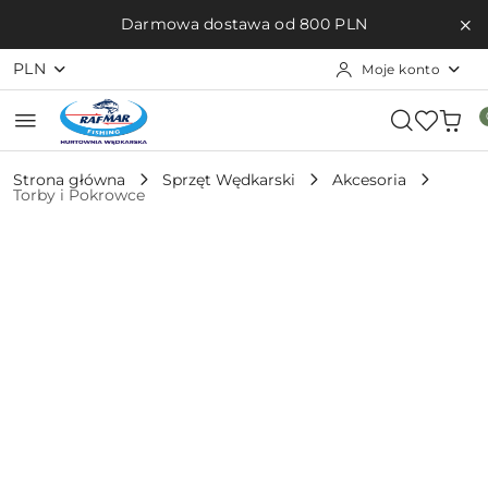
Przejdź do treści głównej
Przejdź do wyszukiwarki
Przejdź do moje konto
Przejdź do menu głównego
Przejdź do opisu produktu
Przejdź do stopki
Darmowa dostawa od 800 PLN
PLN
Moje konto
Strona główna
Sprzęt Wędkarski
Akcesoria
Torby i Pokrowce