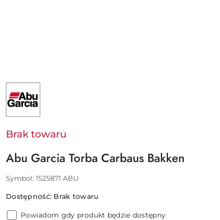
NAZWA
PRODUCENTA:
ABU
GARCIA
-
PURE
FISHING
Brak towaru
EUROPE
SAS
Abu Garcia Torba Carbaus Bakken
Symbol:
1525871 ABU
Dostępność:
Brak towaru
Powiadom gdy produkt będzie dostępny