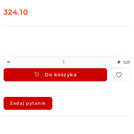
cena:
324.10
Ilość
szt
Do koszyka
Dostępność
i
Zadaj pytanie
dostawa