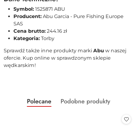
Symbol:
1525871 ABU
Producent:
Abu Garcia - Pure Fishing Europe
SAS
Cena brutto:
244.16 zł
Kategoria:
Torby
Sprawdź także inne produkty marki
Abu
w naszej
ofercie. Kup online w sprawdzonym sklepie
wędkarskim!
Produkty
Produkty
Polecane
Podobne produkty
Pomiń karuzelę produktów
o
o
statusie:
statusie: