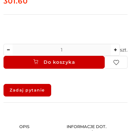
cena:
301.60
Ilość
szt.
Do koszyka
Dostępność
i
Zadaj pytanie
dostawa
OPIS
INFORMACJE DOT.