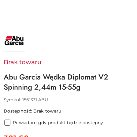
NAZWA
PRODUCENTA:
ABU
GARCIA
-
PURE
FISHING
Brak towaru
EUROPE
SAS
Abu Garcia Wędka Diplomat V2
Spinning 2,44m 15-55g
Symbol:
1561331 ABU
Dostępność:
Brak towaru
Powiadom gdy produkt będzie dostępny