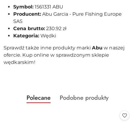
Symbol:
1561331 ABU
Producent:
Abu Garcia - Pure Fishing Europe
SAS
Cena brutto:
230.92 zł
Kategoria:
Wędki
Sprawdź także inne produkty marki
Abu
w naszej
ofercie. Kup online w sprawdzonym sklepie
wędkarskim!
Produkty
Produkty
Polecane
Podobne produkty
Pomiń karuzelę produktów
o
o
statusie:
statusie: