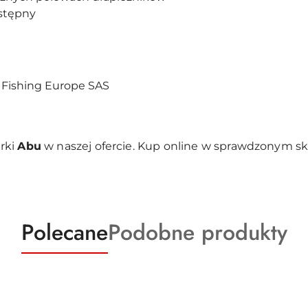
stępny
 Fishing Europe SAS
rki
Abu
w naszej ofercie. Kup online w sprawdzonym s
Produkty
Produkty
Polecane
Podobne produkty
o
o
statusie:
statusie: