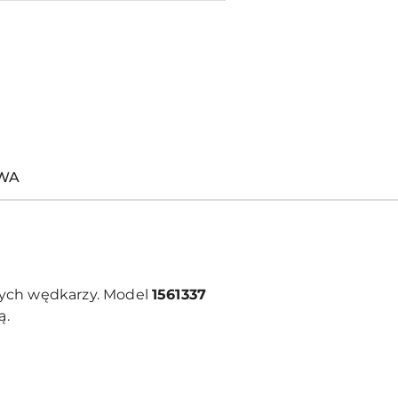
TWA
ych wędkarzy. Model
1561337
ą.