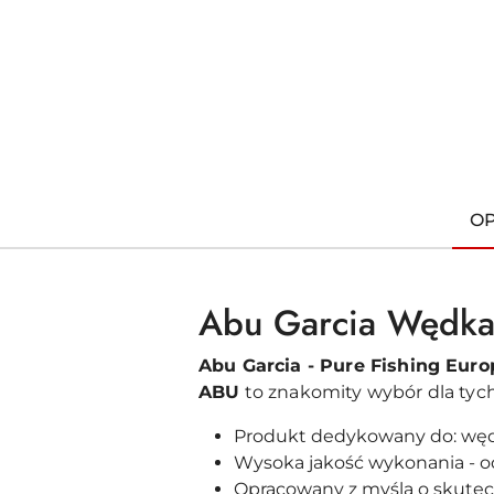
O
Abu Garcia Wędka
Abu Garcia - Pure Fishing Eur
ABU
to znakomity wybór dla tych
Produkt dedykowany do: wę
Wysoka jakość wykonania - o
Opracowany z myślą o skute