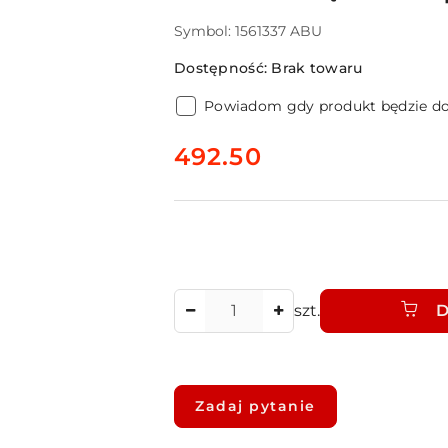
Symbol:
1561337 ABU
Dostępność:
Brak towaru
Powiadom gdy produkt będzie d
cena:
492.50
Ilość
szt.
D
Dostępność
i
Zadaj pytanie
dostawa