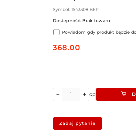
Symbol:
1543308 BER
Dostępność:
Brak towaru
Powiadom gdy produkt będzie d
cena:
368.00
Ilość
op
D
Dostępność
i
Zadaj pytanie
dostawa