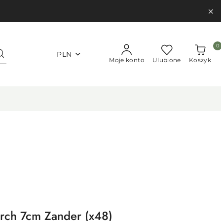
0
PLN
Moje konto
Ulubione
Koszyk
erch 7cm Zander (x48)