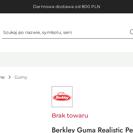
Darmowa dostawa od 800 PLN
ne
Gumy
NAZWA
PRODUCENTA:
BERKLEY
-
PURE
FISHING
EUROPE
Brak towaru
SAS
Berkley Guma Realistic P