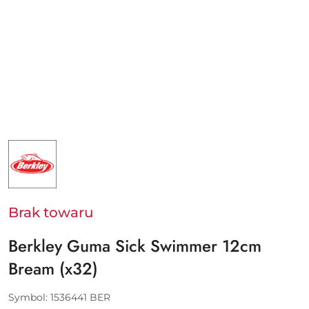
NAZWA
PRODUCENTA:
BERKLEY
-
PURE
FISHING
EUROPE
Brak towaru
SAS
Berkley Guma Sick Swimmer 12cm
Bream (x32)
Symbol:
1536441 BER