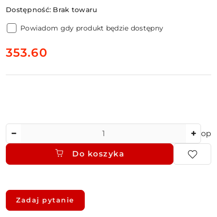
Dostępność:
Brak towaru
Powiadom gdy produkt będzie dostępny
cena:
353.60
Ilość
op
Do koszyka
Dostępność
i
Zadaj pytanie
dostawa