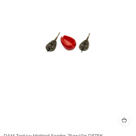
DAM Zestaw Method Feeder 25g+40g DETEK