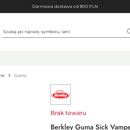
Darmowa dostawa od 800 PLN
ne
Gumy
NAZWA
PRODUCENTA:
BERKLEY
-
PURE
FISHING
EUROPE
Brak towaru
SAS
Berkley Guma Sick Vampe