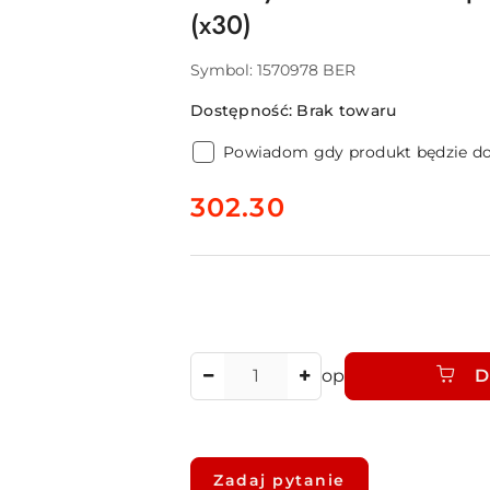
(x30)
Symbol:
1570978 BER
Dostępność:
Brak towaru
Powiadom gdy produkt będzie d
cena:
302.30
Ilość
op
D
Dostępność
i
Zadaj pytanie