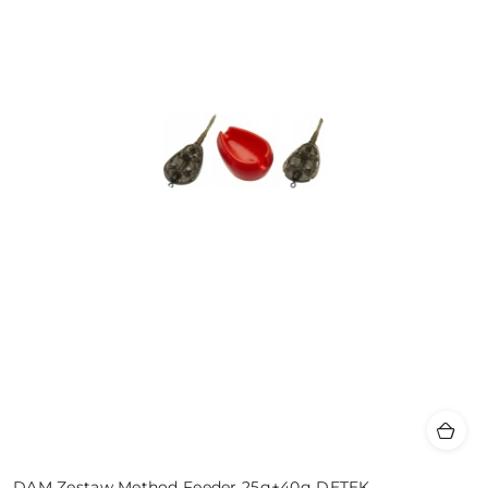
DAM Zestaw Method Feeder 25g+40g DETEK