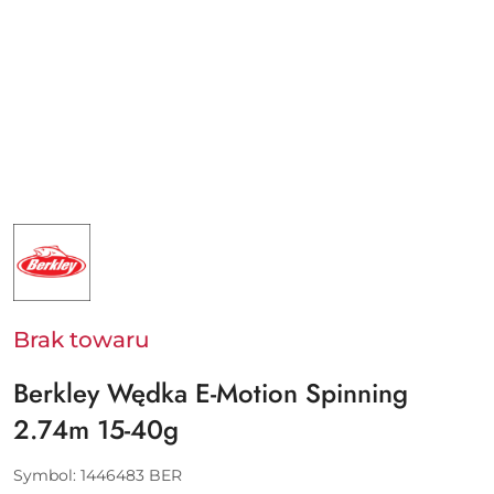
NAZWA
PRODUCENTA:
BERKLEY
-
PURE
FISHING
EUROPE
Brak towaru
SAS
Berkley Wędka E-Motion Spinning
2.74m 15-40g
Symbol:
1446483 BER