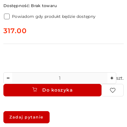
Dostępność:
Brak towaru
Powiadom gdy produkt będzie dostępny
cena:
317.00
Ilość
szt.
Do koszyka
Dostępność
i
Zadaj pytanie
dostawa