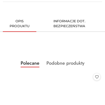
OPIS
INFORMACJE DOT.
PRODUKTU
BEZPIECZEŃSTWA
Produkty
Produkty
Polecane
Podobne produkty
Pomiń karuzelę produktów
o
o
statusie:
statusie: