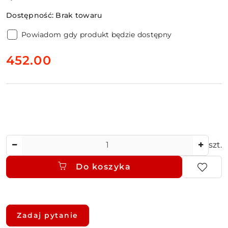
Dostępność:
Brak towaru
Powiadom gdy produkt będzie dostępny
cena:
452.00
Ilość
szt.
Do koszyka
Dostępność
i
Zadaj pytanie