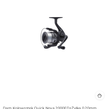
Dam Kołowrotek Quick Nova 2000FD+Żyłka 0,20mm