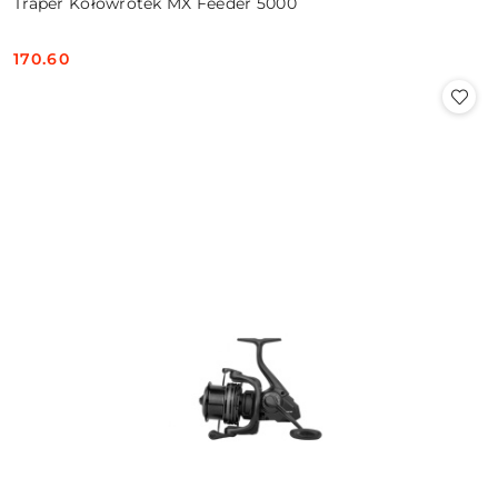
Traper Kołowrotek MX Feeder 5000
170.60
Cena: