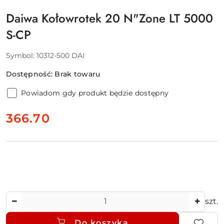
Daiwa Kołowrotek 20 N"Zone LT 5000
S-CP
Symbol:
10312-500 DAI
Dostępność:
Brak towaru
Powiadom gdy produkt będzie dostępny
cena:
366.70
Ilość
szt.
Do koszyka