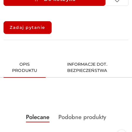
Dostępność
i
Zadaj pytanie
dostawa
OPIS
INFORMACJE DOT.
PRODUKTU
BEZPIECZEŃSTWA
Produkty
Produkty
Polecane
Podobne produkty
Pomiń karuzelę produktów
o
o