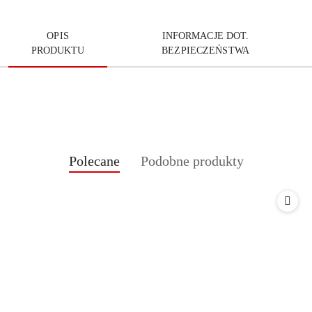
OPIS
INFORMACJE DOT.
PRODUKTU
BEZPIECZEŃSTWA
Produkty
Produkty
Polecane
Podobne produkty
Pomiń karuzelę produktów
o
o
statusie:
statusie: