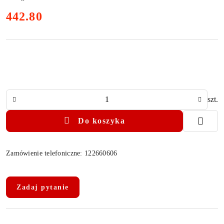
cena:
442.80
Ilość
szt.
Do koszyka
Zamówienie telefoniczne: 122660606
Dostępność
i
Zadaj pytanie
dostawa