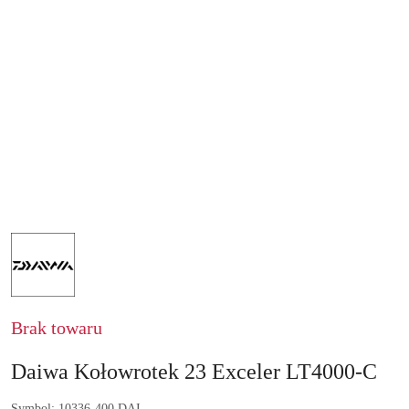
NAZWA
PRODUCENTA:
DAIWA
GERMANY
GMBH
Brak towaru
Daiwa Kołowrotek 23 Exceler LT4000-C
Symbol:
10336-400 DAI