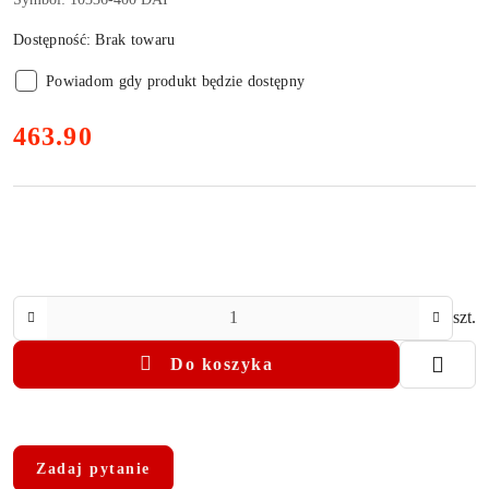
Dostępność:
Brak towaru
Powiadom gdy produkt będzie dostępny
cena:
463.90
Ilość
szt.
Do koszyka
Dostępność
i
Zadaj pytanie