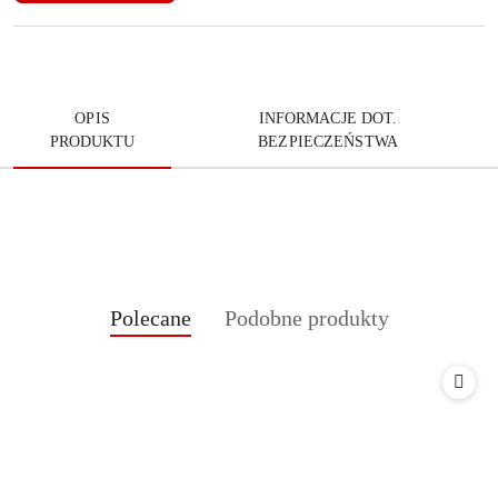
dostawa
OPIS
INFORMACJE DOT.
PRODUKTU
BEZPIECZEŃSTWA
Produkty
Produkty
Polecane
Podobne produkty
Pomiń karuzelę produktów
o
o
statusie:
statusie: