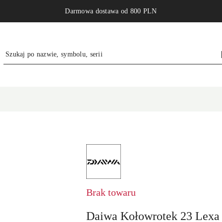
Darmowa dostawa od 800 PLN
NAZWA
PRODUCENTA:
DAIWA
GERMANY
GMBH
Brak towaru
Daiwa Kołowrotek 23 Lex