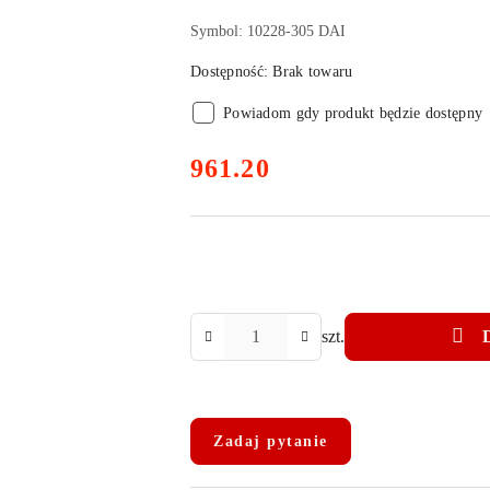
Symbol:
10228-305 DAI
Dostępność:
Brak towaru
Powiadom gdy produkt będzie dostępny
cena:
961.20
Ilość
szt.
Dostępność
i
Zadaj pytanie
dostawa