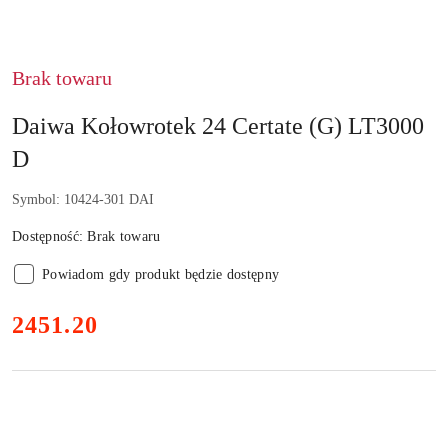
NAZWA
PRODUCENTA:
DAIWA
GERMANY
Brak towaru
GMBH
Daiwa Kołowrotek 24 Certate (G) LT3000
D
Symbol:
10424-301 DAI
Dostępność:
Brak towaru
Powiadom gdy produkt będzie dostępny
cena:
2451.20