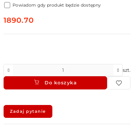
Powiadom gdy produkt będzie dostępny
cena:
1890.70
Ilość
szt.
Do koszyka
Dostępność
i
Zadaj pytanie
dostawa