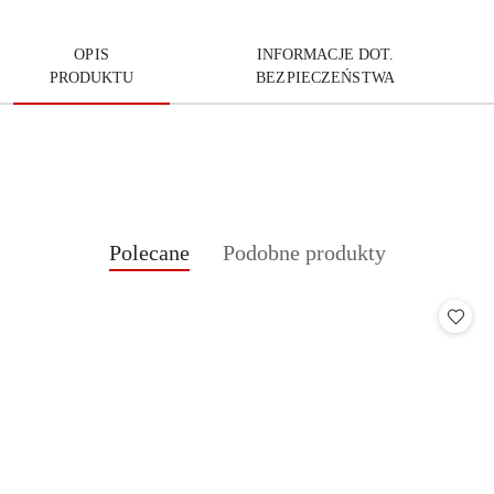
OPIS
INFORMACJE DOT.
PRODUKTU
BEZPIECZEŃSTWA
Produkty
Produkty
Polecane
Podobne produkty
Pomiń karuzelę produktów
o
o
statusie:
statusie: