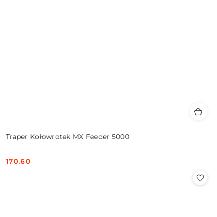
Traper Kołowrotek MX Feeder 5000
170.60
Cena: