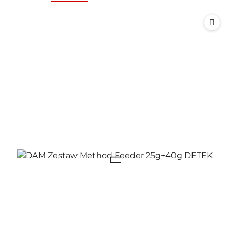
o
o
statusie:
statusie: