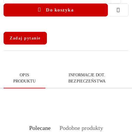
Do koszyka
Dostępność
i
Zadaj pytanie
dostawa
OPIS
INFORMACJE DOT.
PRODUKTU
BEZPIECZEŃSTWA
Produkty
Produkty
Polecane
Podobne produkty
Pomiń karuzelę produktów