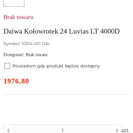
GERMANY
GMBH
Brak towaru
Daiwa Kołowrotek 24 Luvias LT 4000D
Symbol:
10214-401 DAI
Dostępność:
Brak towaru
Powiadom gdy produkt będzie dostępny
cena:
1976.80
Ilość
szt.