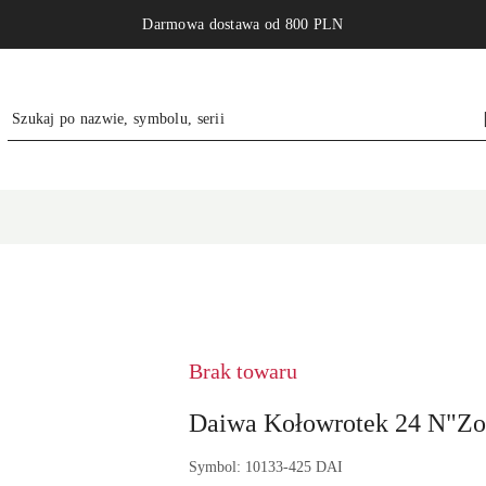
Darmowa dostawa od 800 PLN
NAZWA
PRODUCENTA:
DAIWA
GERMANY
Brak towaru
GMBH
Daiwa Kołowrotek 24 N"Zo
Symbol:
10133-425 DAI