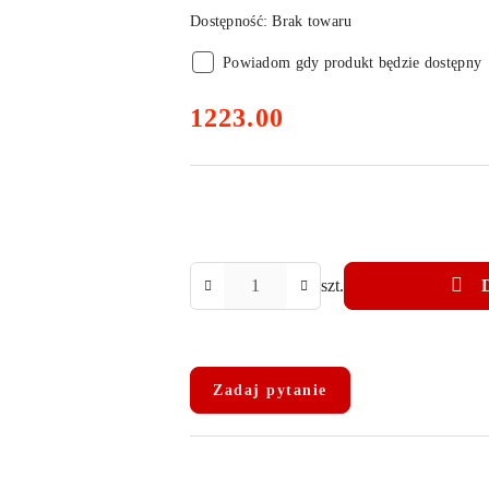
Dostępność:
Brak towaru
Powiadom gdy produkt będzie dostępny
cena:
1223.00
Ilość
szt.
Dostępność
i
Zadaj pytanie
dostawa