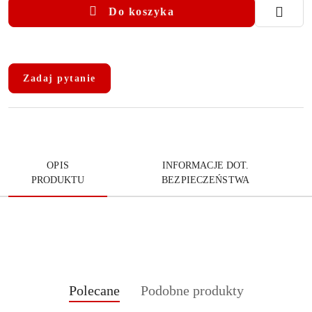
Do koszyka
Dostępność
i
Zadaj pytanie
dostawa
OPIS
INFORMACJE DOT.
PRODUKTU
BEZPIECZEŃSTWA
Produkty
Produkty
Polecane
Podobne produkty
Pomiń karuzelę produktów
o
o