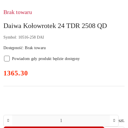
PRODUCENTA:
DAIWA
GERMANY
Brak towaru
GMBH
Daiwa Kołowrotek 24 TDR 2508 QD
Symbol:
10516-258 DAI
Dostępność:
Brak towaru
Powiadom gdy produkt będzie dostępny
cena:
1365.30
Ilość
szt.