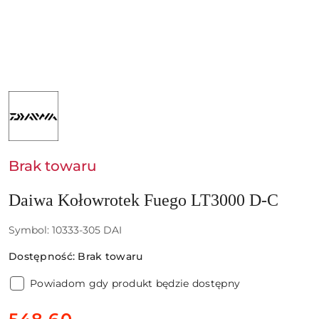
NAZWA
PRODUCENTA:
DAIWA
GERMANY
GMBH
Brak towaru
Daiwa Kołowrotek Fuego LT3000 D-C
Symbol:
10333-305 DAI
Dostępność:
Brak towaru
Powiadom gdy produkt będzie dostępny
cena: