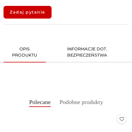
Dostępność
i
Zadaj pytanie
dostawa
OPIS
INFORMACJE DOT.
PRODUKTU
BEZPIECZEŃSTWA
Produkty
Produkty
Polecane
Podobne produkty
Pomiń karuzelę produktów
o
o
statusie:
statusie: