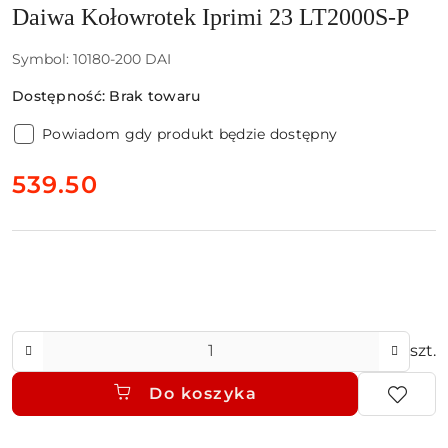
Daiwa Kołowrotek Iprimi 23 LT2000S-P
Symbol:
10180-200 DAI
Dostępność:
Brak towaru
Powiadom gdy produkt będzie dostępny
cena:
539.50
Ilość
szt.
Do koszyka