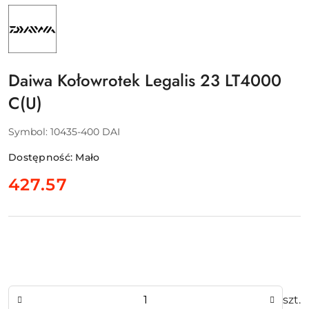
NAZWA
PRODUCENTA:
DAIWA
GERMANY
GMBH
Daiwa Kołowrotek Legalis 23 LT4000
C(U)
Symbol:
10435-400 DAI
Dostępność:
Mało
cena:
427.57
Ilość
szt.