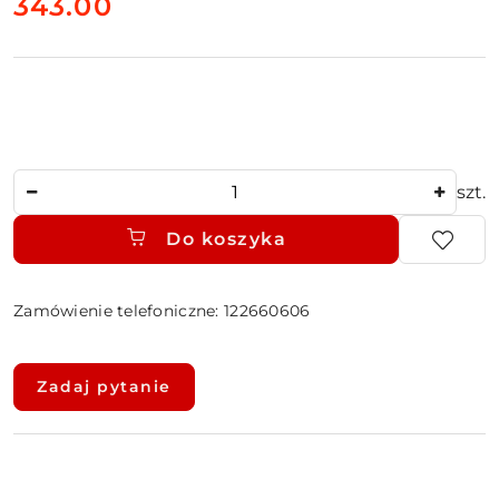
cena:
343.00
Ilość
szt.
Do koszyka
Zamówienie telefoniczne: 122660606
Dostępność
i
Zadaj pytanie
dostawa