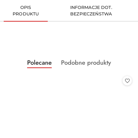
OPIS
INFORMACJE DOT.
PRODUKTU
BEZPIECZEŃSTWA
Produkty
Produkty
Polecane
Podobne produkty
Pomiń karuzelę produktów
o
o
statusie:
statusie: