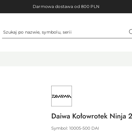
Darmowa dostawa od 800 PLN
NAZWA
PRODUCENTA:
DAIWA
GERMANY
GMBH
Daiwa Kołowrotek Ninja 
Symbol:
10005-500 DAI