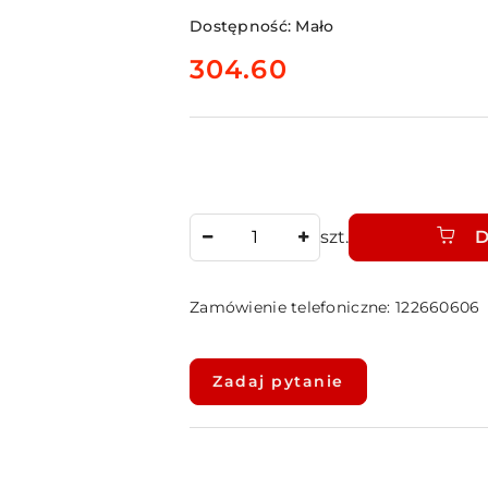
Dostępność:
Mało
cena:
304.60
Ilość
szt.
D
Zamówienie telefoniczne: 122660606
Dostępność
i
Zadaj pytanie
dostawa