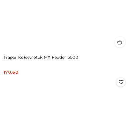
Traper Kołowrotek MX Feeder 5000
170.60
Cena: