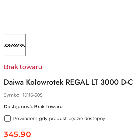
NAZWA
PRODUCENTA:
DAIWA
GERMANY
GMBH
Brak towaru
Daiwa Kołowrotek REGAL LT 3000 D-C
Symbol:
10116-305
Dostępność:
Brak towaru
Powiadom gdy produkt będzie dostępny
cena:
345.90