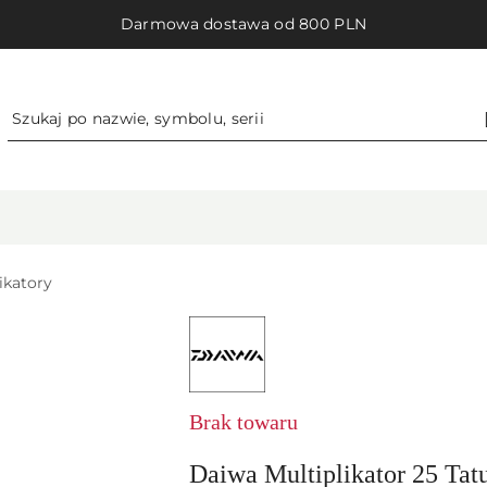
Darmowa dostawa od 800 PLN
ikatory
NAZWA
PRODUCENTA:
DAIWA
GERMANY
GMBH
Brak towaru
Daiwa Multiplikator 25 Ta