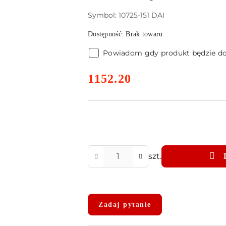
Symbol:
10725-151 DAI
Dostępność:
Brak towaru
Powiadom gdy produkt będzie d
cena:
1152.20
Ilość
szt.
Dostępność
i
Zadaj pytanie
dostawa