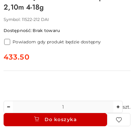
2,10m 4-18g
Symbol:
11522-212 DAI
Dostępność:
Brak towaru
Powiadom gdy produkt będzie dostępny
cena:
433.50
Ilość
szt.
Do koszyka