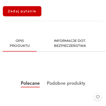
Dostępność
i
Zadaj pytanie
dostawa
OPIS
INFORMACJE DOT.
PRODUKTU
BEZPIECZEŃSTWA
Produkty
Produkty
Polecane
Podobne produkty
Pomiń karuzelę produktów
o
o
statusie:
statusie: