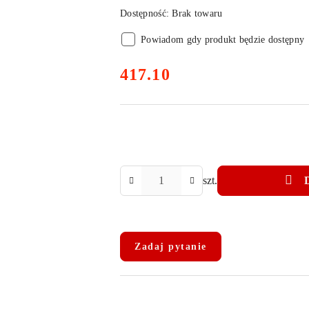
Dostępność:
Brak towaru
Powiadom gdy produkt będzie dostępny
cena:
417.10
Ilość
szt.
Dostępność
i
Zadaj pytanie
dostawa