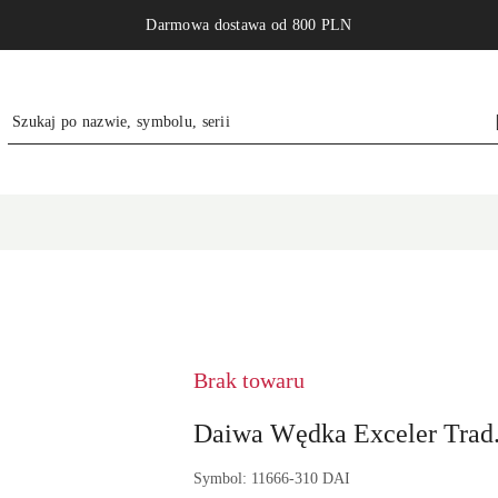
Darmowa dostawa od 800 PLN
NAZWA
PRODUCENTA:
DAIWA
GERMANY
Brak towaru
GMBH
Daiwa Wędka Exceler Trad
Symbol:
11666-310 DAI